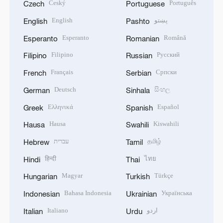
Český
Português
Czech
Portuguese
English
پښتو
English
Pashto
Esperanto
Română
Esperanto
Romanian
Filipino
Русский
Filipino
Russian
Français
Српски
French
Serbian
Deutsch
සිංහල
German
Sinhala
Ελληνικά
Español
Greek
Spanish
Hausa
Kiswahili
Hausa
Swahili
עברית
தமிழ்
Hebrew
Tamil
हिन्दी
ไทย
Hindi
Thai
Magyar
Türkçe
Hungarian
Turkish
Bahasa Indonesia
Українська
Indonesian
Ukrainian
Italiano
اردو
Italian
Urdu