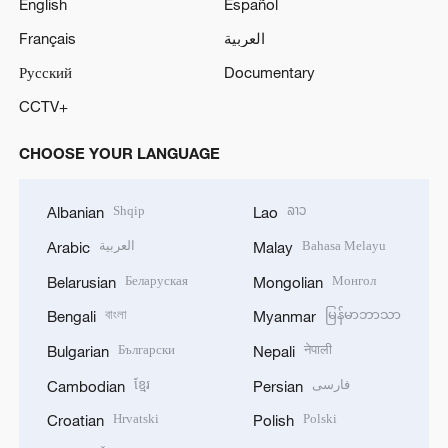
English
Español
Français
العربية
Русский
Documentary
CCTV+
CHOOSE YOUR LANGUAGE
Shqip
ລາວ
Albanian
Lao
العربية
Bahasa Melayu
Arabic
Malay
Беларуская
Монгол
Belarusian
Mongolian
বাংলা
မြန်မာဘာသာ
Bengali
Myanmar
Български
नेपाली
Bulgarian
Nepali
ខ្មែរ
فارسی
Cambodian
Persian
Hrvatski
Polski
Croatian
Polish