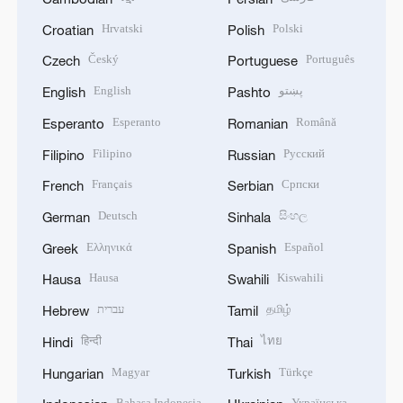
Hrvatski
Polski
Croatian
Polish
Český
Português
Czech
Portuguese
English
پښتو
English
Pashto
Esperanto
Română
Esperanto
Romanian
Filipino
Русский
Filipino
Russian
Français
Српски
French
Serbian
Deutsch
සිංහල
German
Sinhala
Ελληνικά
Español
Greek
Spanish
Hausa
Kiswahili
Hausa
Swahili
עברית
தமிழ்
Hebrew
Tamil
हिन्दी
ไทย
Hindi
Thai
Magyar
Türkçe
Hungarian
Turkish
Bahasa Indonesia
Українська