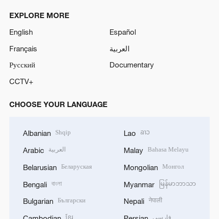
EXPLORE MORE
English
Español
Français
العربية
Русский
Documentary
CCTV+
CHOOSE YOUR LANGUAGE
Shqip
ລາວ
Albanian
Lao
العربية
Bahasa Melayu
Arabic
Malay
Беларуская
Монгол
Belarusian
Mongolian
বাংলা
မြန်မာဘာသာ
Bengali
Myanmar
Български
नेपाली
Bulgarian
Nepali
ខ្មែរ
فارسی
Cambodian
Persian