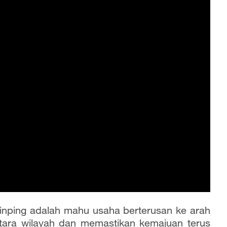
Jinping adalah mahu usaha berterusan ke arah
ara wilayah dan memastikan kemajuan terus