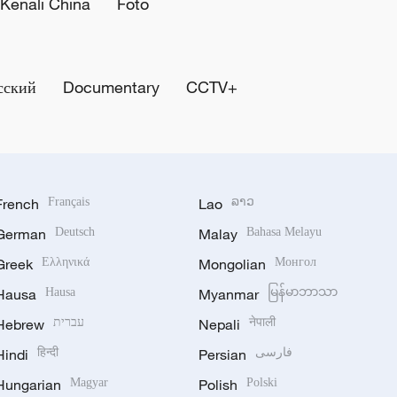
Kenali China
Foto
сский
Documentary
CCTV+
French
Français
Lao
ລາວ
German
Deutsch
Malay
Bahasa Melayu
Greek
Ελληνικά
Mongolian
Монгол
Hausa
Hausa
Myanmar
မြန်မာဘာသာ
Hebrew
עברית
Nepali
नेपाली
Hindi
हिन्दी
Persian
فارسی
Hungarian
Magyar
Polish
Polski