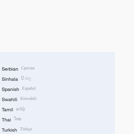
Serbian
Српски
Sinhala
සිංහල
Spanish
Español
Swahili
Kiswahili
Tamil
தமிழ்
Thai
ไทย
Turkish
Türkçe