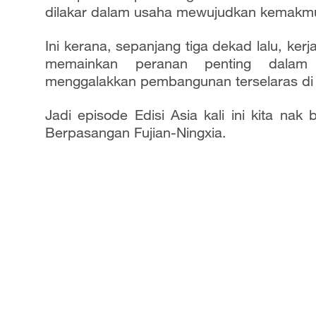
a
dilakar dalam usaha mewujudkan kemakmu
y
Ini kerana, sepanjang tiga dekad lalu, ker
memainkan peranan penting dalam
V
menggalakkan pembangunan terselaras di 
i
Jadi episode Edisi Asia kali ini kita 
d
Berpasangan Fujian-Ningxia.
e
o