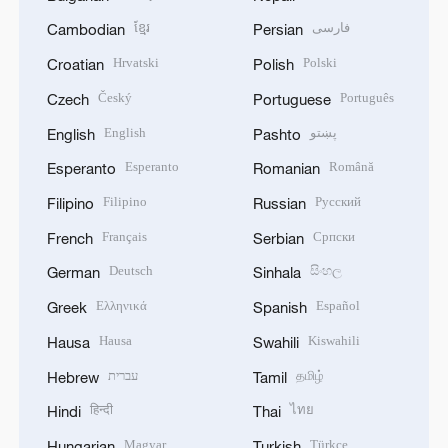
ខ្មែរ
فارسی
Cambodian
Persian
Hrvatski
Polski
Croatian
Polish
Český
Português
Czech
Portuguese
English
پښتو
English
Pashto
Esperanto
Română
Esperanto
Romanian
Filipino
Русский
Filipino
Russian
Français
Српски
French
Serbian
Deutsch
සිංහල
German
Sinhala
Ελληνικά
Español
Greek
Spanish
Hausa
Kiswahili
Hausa
Swahili
עברית
தமிழ்
Hebrew
Tamil
हिन्दी
ไทย
Hindi
Thai
Magyar
Türkçe
Hungarian
Turkish