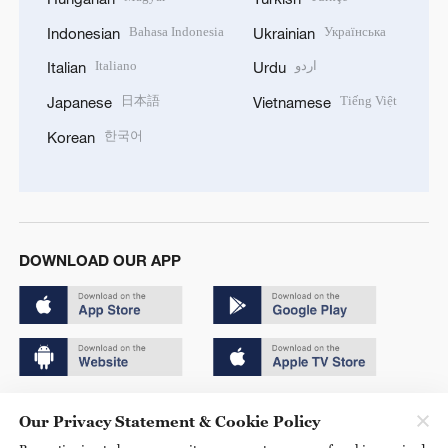
Bahasa Indonesia
Українська
Indonesian
Ukrainian
Italiano
اردو
Italian
Urdu
日本語
Tiếng Việt
Japanese
Vietnamese
한국어
Korean
DOWNLOAD OUR APP
Copyright © 2024 CGTN.
Our Privacy Statement & Cookie Policy
京ICP备20000184号