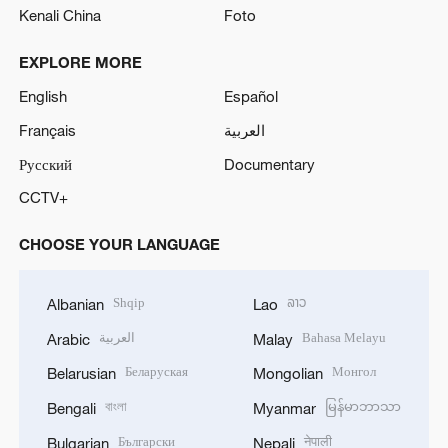
Kenali China
Foto
EXPLORE MORE
English
Español
Français
العربية
Русский
Documentary
CCTV+
CHOOSE YOUR LANGUAGE
Shqip
ລາວ
Albanian
Lao
العربية
Bahasa Melayu
Arabic
Malay
Беларуская
Монгол
Belarusian
Mongolian
বাংলা
မြန်မာဘာသာ
Bengali
Myanmar
Български
नेपाली
Bulgarian
Nepali