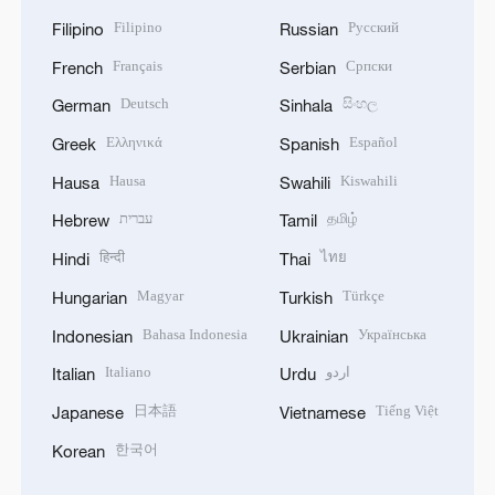
Filipino
Русский
Filipino
Russian
Français
Српски
French
Serbian
Deutsch
සිංහල
German
Sinhala
Ελληνικά
Español
Greek
Spanish
Hausa
Kiswahili
Hausa
Swahili
עברית
தமிழ்
Hebrew
Tamil
हिन्दी
ไทย
Hindi
Thai
Magyar
Türkçe
Hungarian
Turkish
Bahasa Indonesia
Українська
Indonesian
Ukrainian
Italiano
اردو
Italian
Urdu
日本語
Tiếng Việt
Japanese
Vietnamese
한국어
Korean