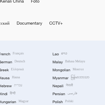
Kenali China
Foto
сский
Documentary
CCTV+
French
Français
Lao
ລາວ
German
Deutsch
Malay
Bahasa Melayu
Greek
Ελληνικά
Mongolian
Монгол
Hausa
Hausa
Myanmar
မြန်မာဘာသာ
Hebrew
עברית
Nepali
नेपाली
Hindi
हिन्दी
Persian
فارسی
Hungarian
Magyar
Polish
Polski