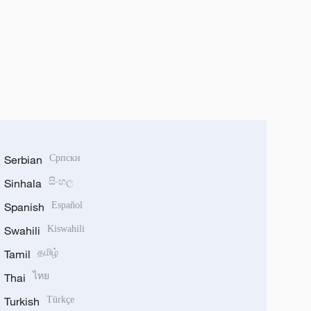
Serbian
Српски
Sinhala
සිංහල
Spanish
Español
Swahili
Kiswahili
Tamil
தமிழ்
Thai
ไทย
Turkish
Türkçe