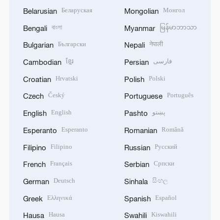
Беларуская
Монгол
Belarusian
Mongolian
বাংলা
မြန်မာဘာသာ
Bengali
Myanmar
Български
नेपाली
Bulgarian
Nepali
ខ្មែរ
فارسی
Cambodian
Persian
Hrvatski
Polski
Croatian
Polish
Český
Português
Czech
Portuguese
English
پښتو
English
Pashto
Esperanto
Română
Esperanto
Romanian
Filipino
Русский
Filipino
Russian
Français
Српски
French
Serbian
Deutsch
සිංහල
German
Sinhala
Ελληνικά
Español
Greek
Spanish
Hausa
Kiswahili
Hausa
Swahili