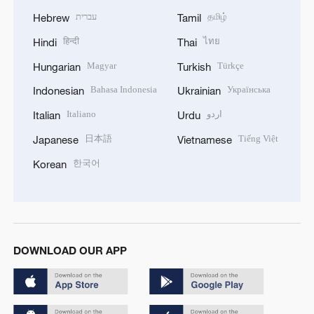
עברית
தமிழ்
Hebrew
Tamil
हिन्दी
ไทย
Hindi
Thai
Magyar
Türkçe
Hungarian
Turkish
Bahasa Indonesia
Українська
Indonesian
Ukrainian
Italiano
اردو
Italian
Urdu
日本語
Tiếng Việt
Japanese
Vietnamese
한국어
Korean
DOWNLOAD OUR APP