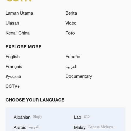
Laman Utama
Berita
Ulasan
Video
Kenali China
Foto
EXPLORE MORE
English
Español
Français
العربية
Русский
Documentary
CCTV+
CHOOSE YOUR LANGUAGE
Shqip
ລາວ
Albanian
Lao
العربية
Bahasa Melayu
Arabic
Malay