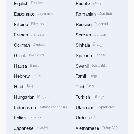
English
پښتو
English
Pashto
Esperanto
Română
Esperanto
Romanian
Filipino
Русский
Filipino
Russian
Français
Српски
French
Serbian
Deutsch
සිංහල
German
Sinhala
Ελληνικά
Español
Greek
Spanish
Hausa
Kiswahili
Hausa
Swahili
עברית
தமிழ்
Hebrew
Tamil
हिन्दी
ไทย
Hindi
Thai
Magyar
Türkçe
Hungarian
Turkish
Bahasa Indonesia
Українська
Indonesian
Ukrainian
Italiano
اردو
Italian
Urdu
日本語
Tiếng Việt
Japanese
Vietnamese