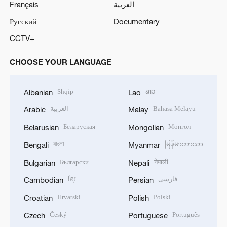
Français
العربية
Русский
Documentary
CCTV+
CHOOSE YOUR LANGUAGE
Shqip
ລາວ
Albanian
Lao
العربية
Bahasa Melayu
Arabic
Malay
Беларуская
Монгол
Belarusian
Mongolian
বাংলা
မြန်မာဘာသာ
Bengali
Myanmar
Български
नेपाली
Bulgarian
Nepali
ខ្មែរ
فارسی
Cambodian
Persian
Hrvatski
Polski
Croatian
Polish
Český
Português
Czech
Portuguese