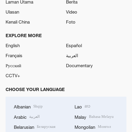
Laman Utama
Berita
Ulasan
Video
Kenali China
Foto
EXPLORE MORE
English
Español
Français
العربية
Русский
Documentary
CCTV+
CHOOSE YOUR LANGUAGE
Shqip
ລາວ
Albanian
Lao
العربية
Bahasa Melayu
Arabic
Malay
Беларуская
Монгол
Belarusian
Mongolian