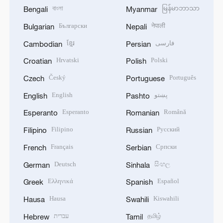
বাংলা
မြန်မာဘာသာ
Bengali
Myanmar
Български
नेपाली
Bulgarian
Nepali
ខ្មែរ
فارسی
Cambodian
Persian
Hrvatski
Polski
Croatian
Polish
Český
Português
Czech
Portuguese
English
پښتو
English
Pashto
Esperanto
Română
Esperanto
Romanian
Filipino
Русский
Filipino
Russian
Français
Српски
French
Serbian
Deutsch
සිංහල
German
Sinhala
Ελληνικά
Español
Greek
Spanish
Hausa
Kiswahili
Hausa
Swahili
עברית
தமிழ்
Hebrew
Tamil