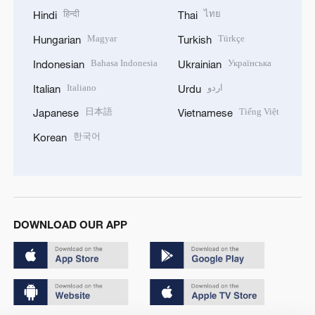
हिन्दी
ไทย
Hindi
Thai
Magyar
Türkçe
Hungarian
Turkish
Bahasa Indonesia
Українська
Indonesian
Ukrainian
Italiano
اردو
Italian
Urdu
日本語
Tiếng Việt
Japanese
Vietnamese
한국어
Korean
DOWNLOAD OUR APP