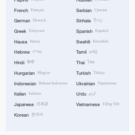
Français
Српски
French
Serbian
Deutsch
සිංහල
German
Sinhala
Ελληνικά
Español
Greek
Spanish
Hausa
Kiswahili
Hausa
Swahili
עברית
தமிழ்
Hebrew
Tamil
हिन्दी
ไทย
Hindi
Thai
Magyar
Türkçe
Hungarian
Turkish
Bahasa Indonesia
Українська
Indonesian
Ukrainian
Italiano
اردو
Italian
Urdu
日本語
Tiếng Việt
Japanese
Vietnamese
한국어
Korean