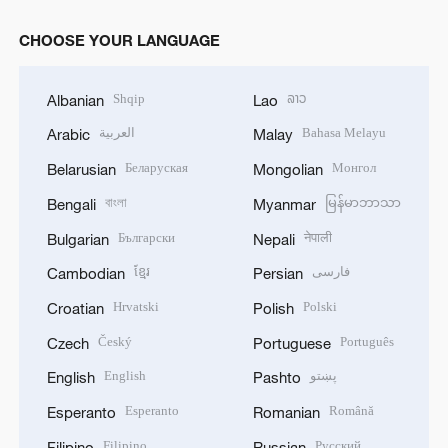
CHOOSE YOUR LANGUAGE
Shqip
ລາວ
Albanian
Lao
العربية
Bahasa Melayu
Arabic
Malay
Беларуская
Монгол
Belarusian
Mongolian
বাংলা
မြန်မာဘာသာ
Bengali
Myanmar
Български
नेपाली
Bulgarian
Nepali
ខ្មែរ
فارسی
Cambodian
Persian
Hrvatski
Polski
Croatian
Polish
Český
Português
Czech
Portuguese
English
پښتو
English
Pashto
Esperanto
Română
Esperanto
Romanian
Filipino
Русский
Filipino
Russian