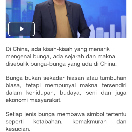
P
l
Di China, ada kisah-kisah yang menarik
mengenai bunga, ada sejarah dan makna
a
disebalik bunga-bunga yang ada di China.
y
Bunga bukan sekadar hiasan atau tumbuhan
biasa, tetapi mempunyai makna tersendiri
V
dalam kehidupan, budaya, seni dan juga
ekonomi masyarakat.
i
d
Setiap jenis bunga membawa simbol tertentu
seperti ketabahan, kemakmuran dan
e
kesucian.