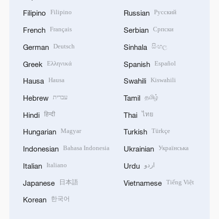
Filipino
Русский
Filipino
Russian
Français
Српски
French
Serbian
Deutsch
සිංහල
German
Sinhala
Ελληνικά
Español
Greek
Spanish
Hausa
Kiswahili
Hausa
Swahili
עברית
தமிழ்
Hebrew
Tamil
हिन्दी
ไทย
Hindi
Thai
Magyar
Türkçe
Hungarian
Turkish
Bahasa Indonesia
Українська
Indonesian
Ukrainian
Italiano
اردو
Italian
Urdu
日本語
Tiếng Việt
Japanese
Vietnamese
한국어
Korean