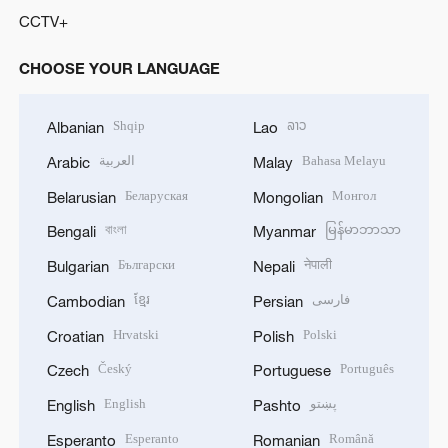
CCTV+
CHOOSE YOUR LANGUAGE
Shqip
ລາວ
Albanian
Lao
العربية
Bahasa Melayu
Arabic
Malay
Беларуская
Монгол
Belarusian
Mongolian
বাংলা
မြန်မာဘာသာ
Bengali
Myanmar
Български
नेपाली
Bulgarian
Nepali
ខ្មែរ
فارسی
Cambodian
Persian
Hrvatski
Polski
Croatian
Polish
Český
Português
Czech
Portuguese
English
پښتو
English
Pashto
Esperanto
Română
Esperanto
Romanian