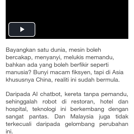
P
l
Bayangkan satu dunia, mesin boleh
bercakap, menyanyi, melukis memandu,
a
bahkan ada yang boleh berfikir seperti
manusia? Bunyi macam fiksyen, tapi di Asia
y
khususnya China, realiti ini sudah bermula.
V
Daripada AI chatbot, kereta tanpa pemandu,
sehinggalah robot di restoran, hotel dan
i
hospital, teknologi ini berkembang dengan
d
sangat pantas. Dan Malaysia juga tidak
terkecuali daripada gelombang perubahan
e
ini.