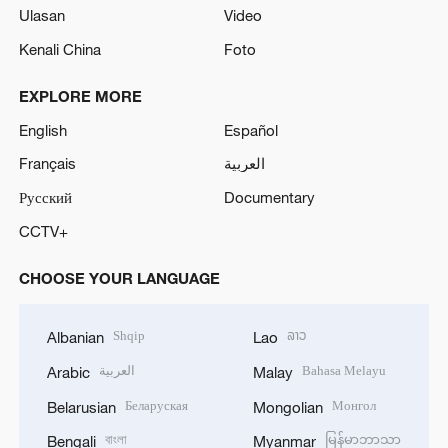
Ulasan
Video
Kenali China
Foto
EXPLORE MORE
English
Español
Français
العربية
Русский
Documentary
CCTV+
CHOOSE YOUR LANGUAGE
Shqip
ລາວ
Albanian
Lao
العربية
Bahasa Melayu
Arabic
Malay
Беларуская
Монгол
Belarusian
Mongolian
বাংলা
မြန်မာဘာသာ
Bengali
Myanmar