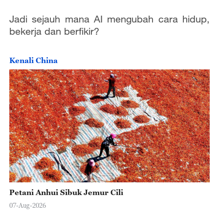
o
Jadi sejauh mana AI mengubah cara hidup,
bekerja dan berfikir?
Kenali China
Petani Anhui Sibuk Jemur Cili
07-Aug-2026