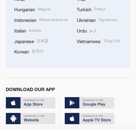
Magyar
Türkçe
Hungarian
Turkish
Bahasa Indonesia
Українська
Indonesian
Ukrainian
Italiano
اردو
Italian
Urdu
日本語
Tiếng Việt
Japanese
Vietnamese
한국어
Korean
DOWNLOAD OUR APP
Copyright © 2024 CGTN.