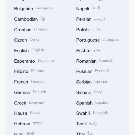
Български
नेपाली
Bulgarian
Nepali
ខ្មែរ
فارسی
Cambodian
Persian
Hrvatski
Polski
Croatian
Polish
Český
Português
Czech
Portuguese
English
پښتو
English
Pashto
Esperanto
Română
Esperanto
Romanian
Filipino
Русский
Filipino
Russian
Français
Српски
French
Serbian
Deutsch
සිංහල
German
Sinhala
Ελληνικά
Español
Greek
Spanish
Hausa
Kiswahili
Hausa
Swahili
עברית
தமிழ்
Hebrew
Tamil
हिन्दी
ไทย
Hindi
Thai