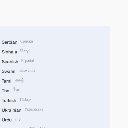
Serbian
Српски
Sinhala
සිංහල
Spanish
Español
Swahili
Kiswahili
Tamil
தமிழ்
Thai
ไทย
Turkish
Türkçe
Ukrainian
Українська
Urdu
اردو