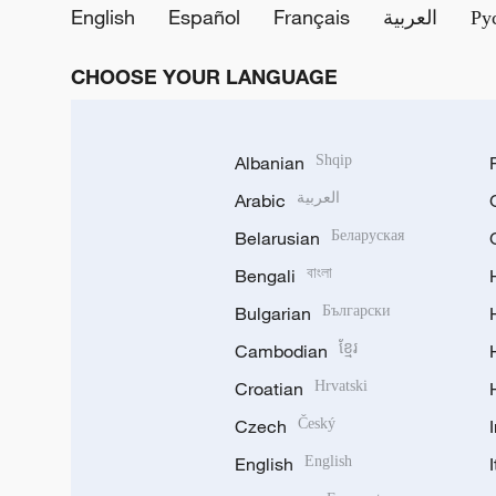
English
Español
Français
العربية
Ру
CHOOSE YOUR LANGUAGE
Albanian
Shqip
Arabic
العربية
Belarusian
Беларуская
Bengali
বাংলা
Bulgarian
Български
Cambodian
ខ្មែរ
Croatian
Hrvatski
Czech
Český
English
English