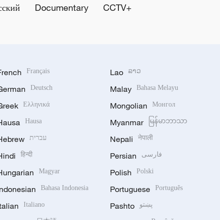
сский
Documentary
CCTV+
French
Français
Lao
ລາວ
German
Deutsch
Malay
Bahasa Melayu
Greek
Ελληνικά
Mongolian
Монгол
Hausa
Hausa
Myanmar
မြန်မာဘာသာ
Hebrew
עברית
Nepali
नेपाली
Hindi
हिन्दी
Persian
فارسی
Hungarian
Magyar
Polish
Polski
Indonesian
Bahasa Indonesia
Portuguese
Português
Italian
Italiano
Pashto
پښتو