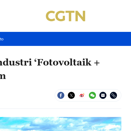
to
ustri ‘Fotovoltaik +
am