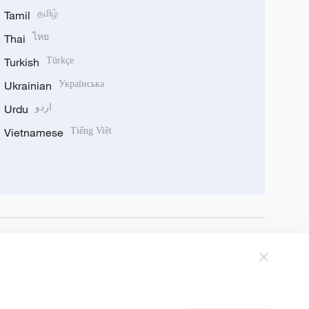
Tamil
தமிழ்
Thai
ไทย
Turkish
Türkçe
Ukrainian
Українська
Urdu
اردو
Vietnamese
Tiếng Việt