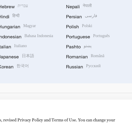
Hebrew
עברית
Nepali
नेपाली
Hindi
हिन्दी
Persian
فارسی
Hungarian
Magyar
Polish
Polski
Indonesian
Bahasa Indonesia
Portuguese
Português
Italian
Italiano
Pashto
پښتو
Japanese
日本語
Romanian
Română
Korean
한국어
Russian
Русский
es, revised Privacy Policy and Terms of Use. You can change your