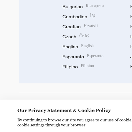
Bulgarian
Български
Cambodian
ខ្មែរ
Croatian
Hrvatski
Czech
Český
English
English
Esperanto
Esperanto
Filipino
Filipino
DOWNLOAD OUR APP
Our Privacy Statement & Cookie Policy
By continuing to browse our site you agree to our use of cooki
cookie settings through your browser.