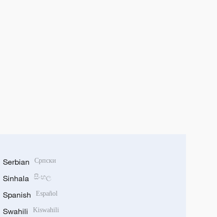
Serbian
Српски
Sinhala
සිංහල
Spanish
Español
Swahili
Kiswahili