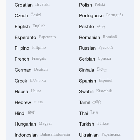
Hrvatski
Polski
Croatian
Polish
Český
Português
Czech
Portuguese
English
پښتو
English
Pashto
Esperanto
Română
Esperanto
Romanian
Filipino
Русский
Filipino
Russian
Français
Српски
French
Serbian
Deutsch
සිංහල
German
Sinhala
Ελληνικά
Español
Greek
Spanish
Hausa
Kiswahili
Hausa
Swahili
עברית
தமிழ்
Hebrew
Tamil
हिन्दी
ไทย
Hindi
Thai
Magyar
Türkçe
Hungarian
Turkish
Bahasa Indonesia
Українська
Indonesian
Ukrainian