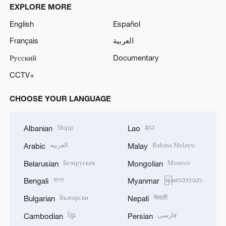
EXPLORE MORE
English
Español
Français
العربية
Русский
Documentary
CCTV+
CHOOSE YOUR LANGUAGE
Shqip
ລາວ
Albanian
Lao
العربية
Bahasa Melayu
Arabic
Malay
Беларуская
Монгол
Belarusian
Mongolian
বাংলা
မြန်မာဘာသာ
Bengali
Myanmar
Български
नेपाली
Bulgarian
Nepali
ខ្មែរ
فارسی
Cambodian
Persian