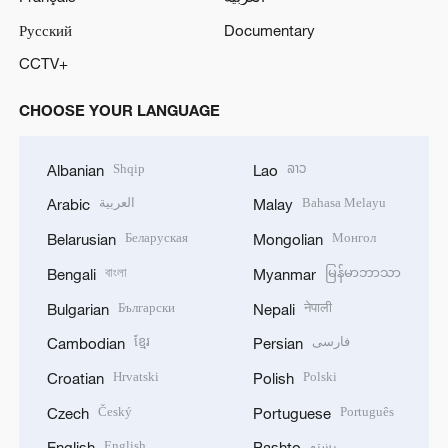
Русский
Documentary
CCTV+
CHOOSE YOUR LANGUAGE
Shqip
ລາວ
Albanian
Lao
العربية
Bahasa Melayu
Arabic
Malay
Беларуская
Монгол
Belarusian
Mongolian
বাংলা
မြန်မာဘာသာ
Bengali
Myanmar
Български
नेपाली
Bulgarian
Nepali
ខ្មែរ
فارسی
Cambodian
Persian
Hrvatski
Polski
Croatian
Polish
Český
Português
Czech
Portuguese
English
پښتو
English
Pashto