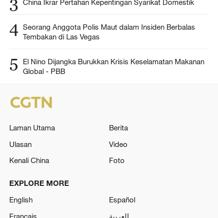
3
China Ikrar Pertahan Kepentingan Syarikat Domestik
4
Seorang Anggota Polis Maut dalam Insiden Berbalas
Tembakan di Las Vegas
5
El Nino Dijangka Burukkan Krisis Keselamatan Makanan
Global - PBB
Laman Utama
Berita
Ulasan
Video
Kenali China
Foto
EXPLORE MORE
English
Español
Français
العربية