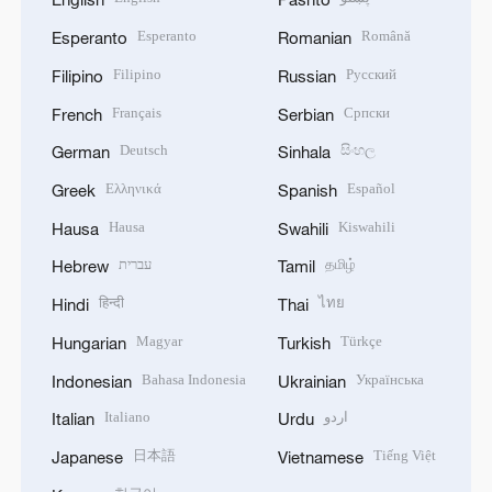
Esperanto
Română
Esperanto
Romanian
Filipino
Русский
Filipino
Russian
Français
Српски
French
Serbian
Deutsch
සිංහල
German
Sinhala
Ελληνικά
Español
Greek
Spanish
Hausa
Kiswahili
Hausa
Swahili
עברית
தமிழ்
Hebrew
Tamil
हिन्दी
ไทย
Hindi
Thai
Magyar
Türkçe
Hungarian
Turkish
Bahasa Indonesia
Українська
Indonesian
Ukrainian
Italiano
اردو
Italian
Urdu
日本語
Tiếng Việt
Japanese
Vietnamese