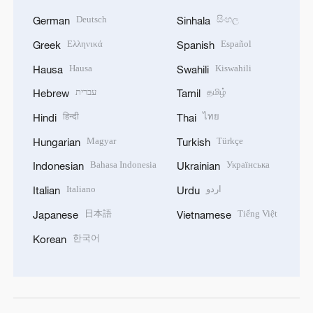
Deutsch
සිංහල
German
Sinhala
Ελληνικά
Español
Greek
Spanish
Hausa
Kiswahili
Hausa
Swahili
עברית
தமிழ்
Hebrew
Tamil
हिन्दी
ไทย
Hindi
Thai
Magyar
Türkçe
Hungarian
Turkish
Bahasa Indonesia
Українська
Indonesian
Ukrainian
Italiano
اردو
Italian
Urdu
日本語
Tiếng Việt
Japanese
Vietnamese
한국어
Korean