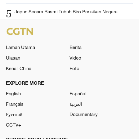
5
Jepun Secara Rasmi Tubuh Biro Perisikan Negara
Laman Utama
Berita
Ulasan
Video
Kenali China
Foto
EXPLORE MORE
English
Español
Français
العربية
Русский
Documentary
CCTV+