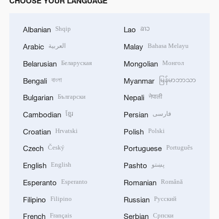
CHOOSE YOUR LANGUAGE
Shqip
ລາວ
Albanian
Lao
العربية
Bahasa Melayu
Arabic
Malay
Беларуская
Монгол
Belarusian
Mongolian
বাংলা
မြန်မာဘာသာ
Bengali
Myanmar
Български
नेपाली
Bulgarian
Nepali
ខ្មែរ
فارسی
Cambodian
Persian
Hrvatski
Polski
Croatian
Polish
Český
Português
Czech
Portuguese
English
پښتو
English
Pashto
Esperanto
Română
Esperanto
Romanian
Filipino
Русский
Filipino
Russian
Français
Српски
French
Serbian