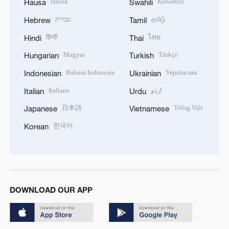
Hausa
Kiswahili
Hausa
Swahili
עברית
தமிழ்
Hebrew
Tamil
हिन्दी
ไทย
Hindi
Thai
Magyar
Türkçe
Hungarian
Turkish
Bahasa Indonesia
Українська
Indonesian
Ukrainian
Italiano
اردو
Italian
Urdu
日本語
Tiếng Việt
Japanese
Vietnamese
한국어
Korean
DOWNLOAD OUR APP