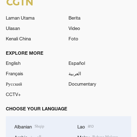
Laman Utama
Berita
Ulasan
Video
Kenali China
Foto
EXPLORE MORE
English
Español
Français
العربية
Русский
Documentary
CCTV+
CHOOSE YOUR LANGUAGE
Shqip
ລາວ
Albanian
Lao
العربية
Bahasa Melayu