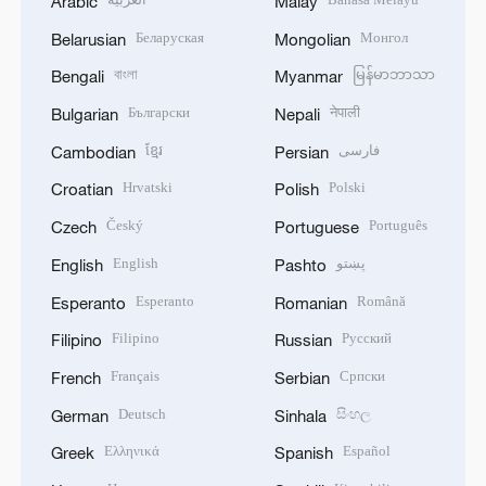
Arabic
Malay
Беларуская
Монгол
Belarusian
Mongolian
বাংলা
မြန်မာဘာသာ
Bengali
Myanmar
Български
नेपाली
Bulgarian
Nepali
ខ្មែរ
فارسی
Cambodian
Persian
Hrvatski
Polski
Croatian
Polish
Český
Português
Czech
Portuguese
English
پښتو
English
Pashto
Esperanto
Română
Esperanto
Romanian
Filipino
Русский
Filipino
Russian
Français
Српски
French
Serbian
Deutsch
සිංහල
German
Sinhala
Ελληνικά
Español
Greek
Spanish