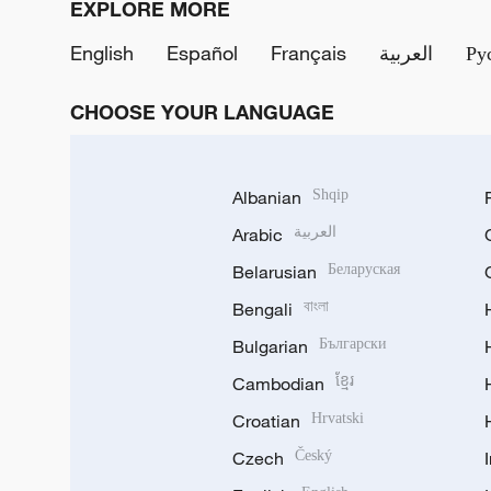
EXPLORE MORE
English
Español
Français
العربية
Ру
CHOOSE YOUR LANGUAGE
Albanian
Shqip
Arabic
العربية
Belarusian
Беларуская
Bengali
বাংলা
Bulgarian
Български
Cambodian
ខ្មែរ
Croatian
Hrvatski
Czech
Český