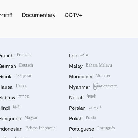
сский
Documentary
CCTV+
French
Français
Lao
ລາວ
German
Deutsch
Malay
Bahasa Melayu
Greek
Ελληνικά
Mongolian
Монгол
Hausa
Hausa
Myanmar
မြန်မာဘာသာ
Hebrew
עברית
Nepali
नेपाली
Hindi
हिन्दी
Persian
فارسی
Hungarian
Magyar
Polish
Polski
Indonesian
Bahasa Indonesia
Portuguese
Português