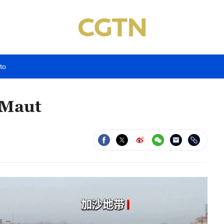
to
 Maut