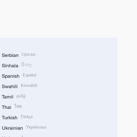
Serbian
Српски
Sinhala
සිංහල
Spanish
Español
Swahili
Kiswahili
Tamil
தமிழ்
Thai
ไทย
Turkish
Türkçe
Ukrainian
Українська