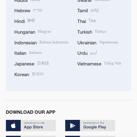
עברית
தமிழ்
Hebrew
Tamil
हिन्दी
ไทย
Hindi
Thai
Magyar
Türkçe
Hungarian
Turkish
Bahasa Indonesia
Українська
Indonesian
Ukrainian
Italiano
اردو
Italian
Urdu
日本語
Tiếng Việt
Japanese
Vietnamese
한국어
Korean
DOWNLOAD OUR APP