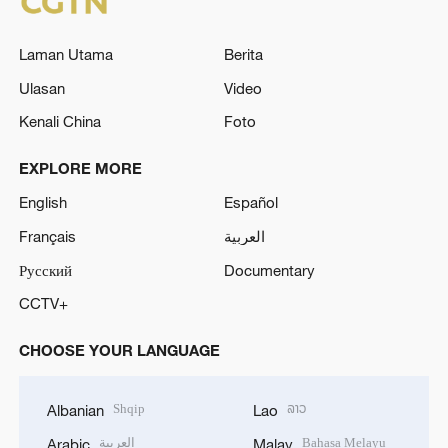
Laman Utama
Berita
Ulasan
Video
Kenali China
Foto
EXPLORE MORE
English
Español
Français
العربية
Русский
Documentary
CCTV+
CHOOSE YOUR LANGUAGE
Shqip
ລາວ
Albanian
Lao
العربية
Bahasa Melayu
Arabic
Malay