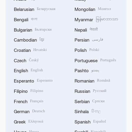
Беларуская
Монгол
Belarusian
Mongolian
বাংলা
မြန်မာဘာသာ
Bengali
Myanmar
Български
नेपाली
Bulgarian
Nepali
ខ្មែរ
فارسی
Cambodian
Persian
Hrvatski
Polski
Croatian
Polish
Český
Português
Czech
Portuguese
English
پښتو
English
Pashto
Esperanto
Română
Esperanto
Romanian
Filipino
Русский
Filipino
Russian
Français
Српски
French
Serbian
Deutsch
සිංහල
German
Sinhala
Ελληνικά
Español
Greek
Spanish
Hausa
Kiswahili
Hausa
Swahili