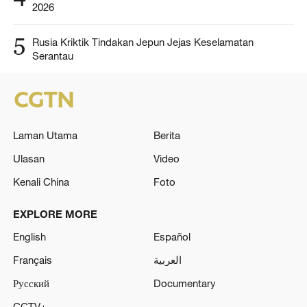
2026
5
Rusia Kriktik Tindakan Jepun Jejas Keselamatan
Serantau
Laman Utama
Berita
Ulasan
Video
Kenali China
Foto
EXPLORE MORE
English
Español
Français
العربية
Русский
Documentary
CCTV+