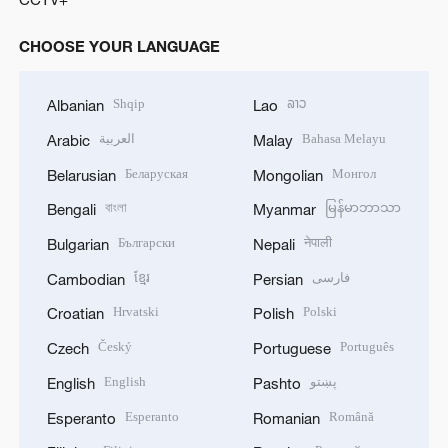
CHOOSE YOUR LANGUAGE
Shqip
ລາວ
Albanian
Lao
العربية
Bahasa Melayu
Arabic
Malay
Беларуская
Монгол
Belarusian
Mongolian
বাংলা
မြန်မာဘာသာ
Bengali
Myanmar
Български
नेपाली
Bulgarian
Nepali
ខ្មែរ
فارسی
Cambodian
Persian
Hrvatski
Polski
Croatian
Polish
Český
Português
Czech
Portuguese
English
پښتو
English
Pashto
Esperanto
Română
Esperanto
Romanian