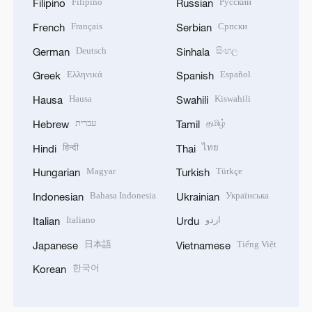
Filipino
Русский
Filipino
Russian
Français
Српски
French
Serbian
Deutsch
සිංහල
German
Sinhala
Ελληνικά
Español
Greek
Spanish
Hausa
Kiswahili
Hausa
Swahili
עברית
தமிழ்
Hebrew
Tamil
हिन्दी
ไทย
Hindi
Thai
Magyar
Türkçe
Hungarian
Turkish
Bahasa Indonesia
Українська
Indonesian
Ukrainian
Italiano
اردو
Italian
Urdu
日本語
Tiếng Việt
Japanese
Vietnamese
한국어
Korean