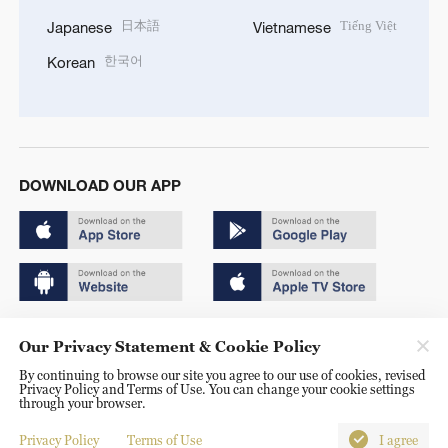
日本語
Tiếng Việt
Japanese
Vietnamese
한국어
Korean
DOWNLOAD OUR APP
Copyright © 2024 CGTN.
Our Privacy Statement & Cookie Policy
京ICP备20000184号
By continuing to browse our site you agree to our use of cookies, revised
Privacy Policy and Terms of Use. You can change your cookie settings
京公网安备 11010502050052号
through your browser.
Disinformation report hotline: 010-85061466
Privacy Policy
Terms of Use
I agree