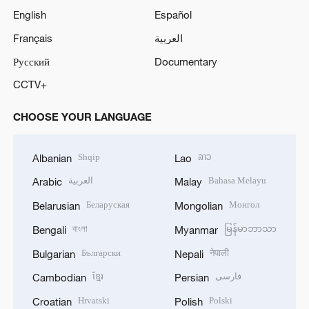
English
Español
Français
العربية
Русский
Documentary
CCTV+
CHOOSE YOUR LANGUAGE
Shqip
ລາວ
Albanian
Lao
العربية
Bahasa Melayu
Arabic
Malay
Беларуская
Монгол
Belarusian
Mongolian
বাংলা
မြန်မာဘာသာ
Bengali
Myanmar
Български
नेपाली
Bulgarian
Nepali
ខ្មែរ
فارسی
Cambodian
Persian
Hrvatski
Polski
Croatian
Polish