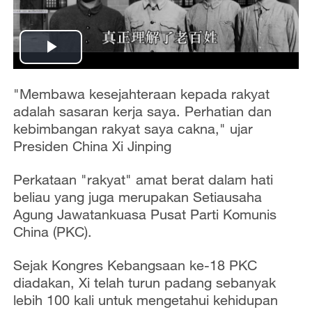
P
l
"Membawa kesejahteraan kepada rakyat
adalah sasaran kerja saya. Perhatian dan
a
kebimbangan rakyat saya cakna," ujar
Presiden China Xi Jinping
y
Perkataan "rakyat" amat berat dalam hati
V
beliau yang juga merupakan Setiausaha
Agung Jawatankuasa Pusat Parti Komunis
i
China (PKC).
d
Sejak Kongres Kebangsaan ke-18 PKC
e
diadakan, Xi telah turun padang sebanyak
lebih 100 kali untuk mengetahui kehidupan