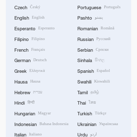
Český
Português
Czech
Portuguese
English
پښتو
English
Pashto
Esperanto
Română
Esperanto
Romanian
Filipino
Русский
Filipino
Russian
Français
Српски
French
Serbian
Deutsch
සිංහල
German
Sinhala
Ελληνικά
Español
Greek
Spanish
Hausa
Kiswahili
Hausa
Swahili
עברית
தமிழ்
Hebrew
Tamil
हिन्दी
ไทย
Hindi
Thai
Magyar
Türkçe
Hungarian
Turkish
Bahasa Indonesia
Українська
Indonesian
Ukrainian
Italiano
اردو
Italian
Urdu