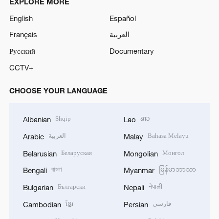
EXPLORE MORE
English
Español
Français
العربية
Русский
Documentary
CCTV+
CHOOSE YOUR LANGUAGE
Shqip
ລາວ
Albanian
Lao
العربية
Bahasa Melayu
Arabic
Malay
Беларуская
Монгол
Belarusian
Mongolian
বাংলা
မြန်မာဘာသာ
Bengali
Myanmar
Български
नेपाली
Bulgarian
Nepali
ខ្មែរ
فارسی
Cambodian
Persian