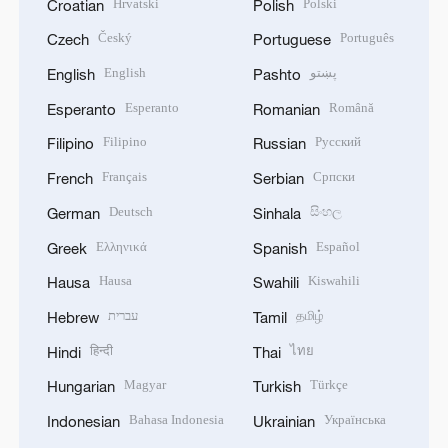
Hrvatski
Polski
Croatian
Polish
Český
Português
Czech
Portuguese
English
پښتو
English
Pashto
Esperanto
Română
Esperanto
Romanian
Filipino
Русский
Filipino
Russian
Français
Српски
French
Serbian
Deutsch
සිංහල
German
Sinhala
Ελληνικά
Español
Greek
Spanish
Hausa
Kiswahili
Hausa
Swahili
עברית
தமிழ்
Hebrew
Tamil
हिन्दी
ไทย
Hindi
Thai
Magyar
Türkçe
Hungarian
Turkish
Bahasa Indonesia
Українська
Indonesian
Ukrainian