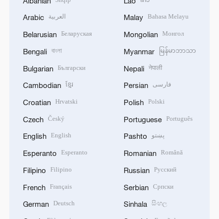
Albanian
Lao
العربية
Bahasa Melayu
Arabic
Malay
Беларуская
Монгол
Belarusian
Mongolian
বাংলা
မြန်မာဘာသာ
Bengali
Myanmar
Български
नेपाली
Bulgarian
Nepali
ខ្មែរ
فارسی
Cambodian
Persian
Hrvatski
Polski
Croatian
Polish
Český
Português
Czech
Portuguese
English
پښتو
English
Pashto
Esperanto
Română
Esperanto
Romanian
Filipino
Русский
Filipino
Russian
Français
Српски
French
Serbian
Deutsch
සිංහල
German
Sinhala