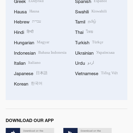
Ελληνικά
Español
Greek
Spanish
Hausa
Kiswahili
Hausa
Swahili
עברית
தமிழ்
Hebrew
Tamil
हिन्दी
ไทย
Hindi
Thai
Magyar
Türkçe
Hungarian
Turkish
Bahasa Indonesia
Українська
Indonesian
Ukrainian
Italiano
اردو
Italian
Urdu
日本語
Tiếng Việt
Japanese
Vietnamese
한국어
Korean
DOWNLOAD OUR APP