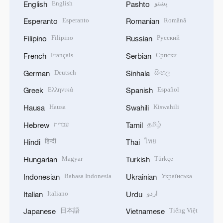
English
پښتو
English
Pashto
Esperanto
Română
Esperanto
Romanian
Filipino
Русский
Filipino
Russian
Français
Српски
French
Serbian
Deutsch
සිංහල
German
Sinhala
Ελληνικά
Español
Greek
Spanish
Hausa
Kiswahili
Hausa
Swahili
עברית
தமிழ்
Hebrew
Tamil
हिन्दी
ไทย
Hindi
Thai
Magyar
Türkçe
Hungarian
Turkish
Bahasa Indonesia
Українська
Indonesian
Ukrainian
Italiano
اردو
Italian
Urdu
日本語
Tiếng Việt
Japanese
Vietnamese