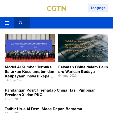
Language
Model AI Sumber Terbuka
Falsafah China dalam Pelih
Salurkan Keselamatan dan
ara Warisan Budaya
Keupayaan Inovasi kepada
04-Aug-2026
Dunia
04-Aug-2026
Pandangan Positif Terhadap China Hasil Pimpinan
Presiden Xi dan PKC
17-Jul-2026
Tadbir Urus AI Demi Masa Depan Bersama