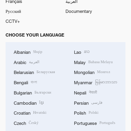
Français
العربية
Русский
Documentary
CCTV+
CHOOSE YOUR LANGUAGE
Shqip
ລາວ
Albanian
Lao
العربية
Bahasa Melayu
Arabic
Malay
Беларуская
Монгол
Belarusian
Mongolian
বাংলা
မြန်မာဘာသာ
Bengali
Myanmar
Български
नेपाली
Bulgarian
Nepali
ខ្មែរ
فارسی
Cambodian
Persian
Hrvatski
Polski
Croatian
Polish
Český
Português
Czech
Portuguese