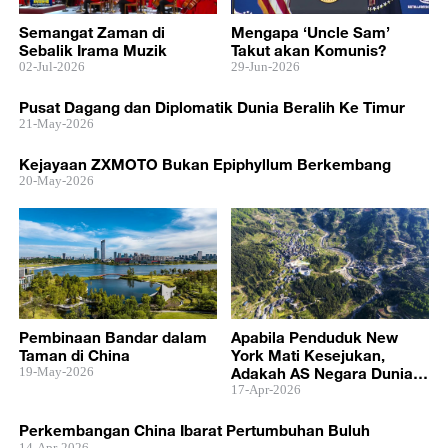
Semangat Zaman di
Mengapa ‘Uncle Sam’
Sebalik Irama Muzik
Takut akan Komunis?
02-Jul-2026
29-Jun-2026
Pusat Dagang dan Diplomatik Dunia Beralih Ke Timur
21-May-2026
Kejayaan ZXMOTO Bukan Epiphyllum Berkembang
20-May-2026
Pembinaan Bandar dalam
Apabila Penduduk New
Taman di China
York Mati Kesejukan,
19-May-2026
Adakah AS Negara Dunia
Ketiga?
17-Apr-2026
Perkembangan China Ibarat Pertumbuhan Buluh
14-Apr-2026