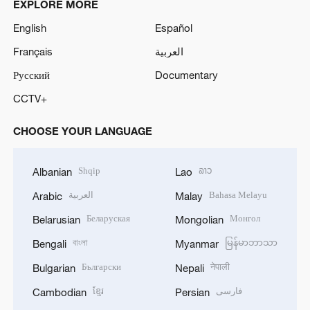
EXPLORE MORE
English
Español
Français
العربية
Русский
Documentary
CCTV+
CHOOSE YOUR LANGUAGE
Shqip
ລາວ
Albanian
Lao
العربية
Bahasa Melayu
Arabic
Malay
Беларуская
Монгол
Belarusian
Mongolian
বাংলা
မြန်မာဘာသာ
Bengali
Myanmar
Български
नेपाली
Bulgarian
Nepali
ខ្មែរ
فارسی
Cambodian
Persian