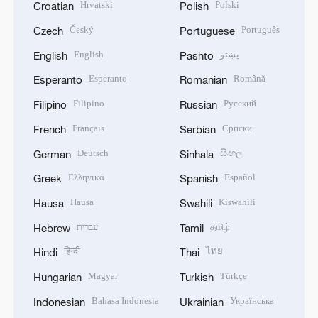
Hrvatski
Polski
Croatian
Polish
Český
Português
Czech
Portuguese
English
پښتو
English
Pashto
Esperanto
Română
Esperanto
Romanian
Filipino
Русский
Filipino
Russian
Français
Српски
French
Serbian
Deutsch
සිංහල
German
Sinhala
Ελληνικά
Español
Greek
Spanish
Hausa
Kiswahili
Hausa
Swahili
עברית
தமிழ்
Hebrew
Tamil
हिन्दी
ไทย
Hindi
Thai
Magyar
Türkçe
Hungarian
Turkish
Bahasa Indonesia
Українська
Indonesian
Ukrainian