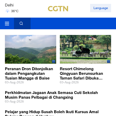
Delhi
Language
36°C
Hyderabad
42°C
Peranan Dron Ditonjolkan
Resort Chimelong
dalam Pengangkutan
Qingyuan Berunsurkan
Tuaian Mangga di Baise
Taman Safari Dibuka
03-Aug-2026
secara Rasmi
03-Aug-2026
Perkhidmatan Jagaan Anak Semasa Cuti Sekolah
Musim Panas Pelbagai di Changxing
03-Aug-2026
Pelajar yang Hidup Susah Boleh Ikuti Kursus Amal