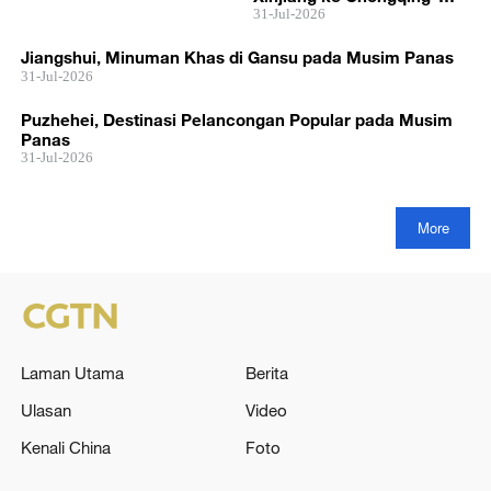
Lepasi 30 Bilion Kilowatt-
31-Jul-2026
Jam
Jiangshui, Minuman Khas di Gansu pada Musim Panas
31-Jul-2026
Puzhehei, Destinasi Pelancongan Popular pada Musim
Panas
31-Jul-2026
More
Laman Utama
Berita
Ulasan
Video
Kenali China
Foto