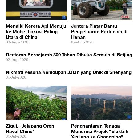
Menaiki Kereta Api Menuju
Jentera Pintar Bantu
ke Mohe, Lokasi Paling
Pengeluaran Pertanian di
Utara di China
Henan
03-Aug-2026
02-Aug-2026
Restoran Bersejarah 300 Tahun Dibuka Semula di Beijing
02-Aug-2026
Nikmati Pesona Kehidupan Jalan yang Unik di Shenyang
31-Jul-2026
Zigui, "Jelapang Oren
Penghantaran Tenaga
Navel China"
Menerusi Projek “Elektrik
31-Jul-2026
Xinjiang ke Chongqing”