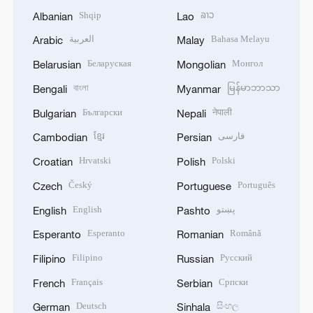
Shqip
ລາວ
Albanian
Lao
العربية
Bahasa Melayu
Arabic
Malay
Беларуская
Монгол
Belarusian
Mongolian
বাংলা
မြန်မာဘာသာ
Bengali
Myanmar
Български
नेपाली
Bulgarian
Nepali
ខ្មែរ
فارسی
Cambodian
Persian
Hrvatski
Polski
Croatian
Polish
Český
Português
Czech
Portuguese
English
پښتو
English
Pashto
Esperanto
Română
Esperanto
Romanian
Filipino
Русский
Filipino
Russian
Français
Српски
French
Serbian
Deutsch
සිංහල
German
Sinhala