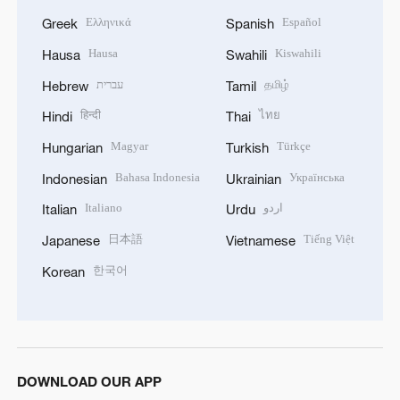
Ελληνικά
Español
Greek
Spanish
Hausa
Kiswahili
Hausa
Swahili
עברית
தமிழ்
Hebrew
Tamil
हिन्दी
ไทย
Hindi
Thai
Magyar
Türkçe
Hungarian
Turkish
Bahasa Indonesia
Українська
Indonesian
Ukrainian
Italiano
اردو
Italian
Urdu
日本語
Tiếng Việt
Japanese
Vietnamese
한국어
Korean
DOWNLOAD OUR APP