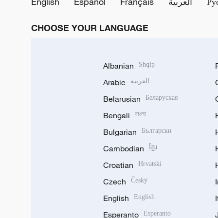
English
Español
Français
العربية
Ру
CHOOSE YOUR LANGUAGE
Albanian
Shqip
Arabic
العربية
Belarusian
Беларуская
Bengali
বাংলা
Bulgarian
Български
Cambodian
ខ្មែរ
Croatian
Hrvatski
Czech
Český
English
English
Esperanto
Esperanto