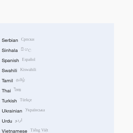
Serbian
Српски
Sinhala
සිංහල
Spanish
Español
Swahili
Kiswahili
Tamil
தமிழ்
Thai
ไทย
Turkish
Türkçe
Ukrainian
Українська
Urdu
اردو
Vietnamese
Tiếng Việt