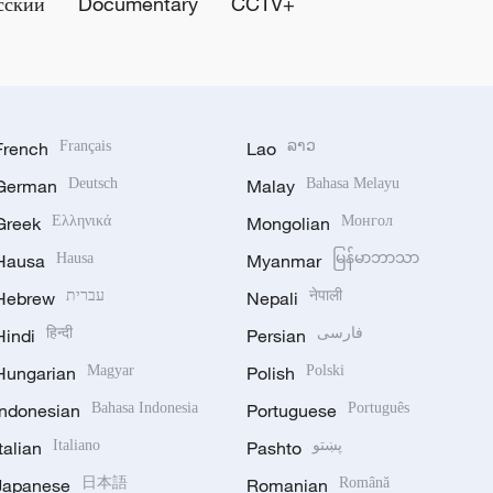
сский
Documentary
CCTV+
French
Français
Lao
ລາວ
German
Deutsch
Malay
Bahasa Melayu
Greek
Ελληνικά
Mongolian
Монгол
Hausa
Hausa
Myanmar
မြန်မာဘာသာ
Hebrew
עברית
Nepali
नेपाली
Hindi
हिन्दी
Persian
فارسی
Hungarian
Magyar
Polish
Polski
Indonesian
Bahasa Indonesia
Portuguese
Português
Italian
Italiano
Pashto
پښتو
Japanese
日本語
Romanian
Română