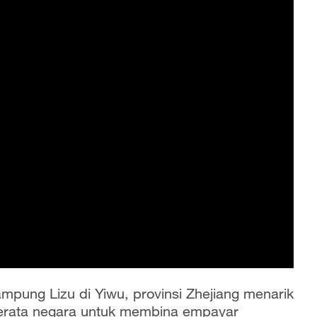
mpung Lizu di Yiwu, provinsi Zhejiang menarik
serata negara untuk membina empayar