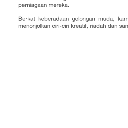
a
perniagaan mereka.
y
Berkat keberadaan golongan muda, kamp
menonjolkan ciri-ciri kreatif, riadah dan sa
V
i
d
e
o