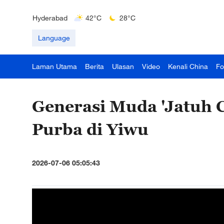
Delhi
36°C
23°C
Hyderabad
42°C
28°C
Mumbai
31°C
27°C
Language
Kuala Lumpur
31°C
25°C
Laman Utama
Berita
Ulasan
Video
Kenali China
Fo
Generasi Muda 'Jatuh 
Purba di Yiwu
2026-07-06 05:05:43