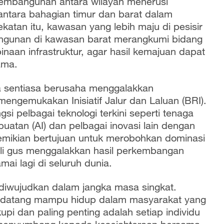
pembangunan antara wilayah menerusi
ntara bahagian timur dan barat dalam
katan itu, kawasan yang lebih maju di pesisir
gunan di kawasan barat merangkumi bidang
aan infrastruktur, agar hasil kemajuan dapat
sama.
ga sentiasa berusaha menggalakkan
engemukakan Inisiatif Jalur dan Laluan (BRI).
i pelbagai teknologi terkini seperti tenaga
buatan (AI) dan pelbagai inovasi lain dengan
ikian bertujuan untuk merobohkan dominasi
ali gus menggalakkan hasil perkembangan
amai lagi di seluruh dunia.
diwujudkan dalam jangka masa singkat.
 datang mampu hidup dalam masyarakat yang
 dan paling penting adalah setiap individu