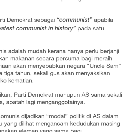
.
arti Demokrat sebagai
apabila
“communist”
pada
satu
reatest communist in history”
is adalah mudah kerana hanya perlu berjanji
kan makanan secara percuma bagi meraih
naan akan menyebabkan negara “Uncle Sam”
 tiga tahun, sekali gus akan menyaksikan
iko kematian.
blikan, Parti Demokrat mahupun AS sama sekali
, apatah lagi menganggotainya.
munis dijadikan “modal” politik di AS dalam
ru yang dilihat mengancam kedudukan masing-
gunakan elemen yang sama bagi