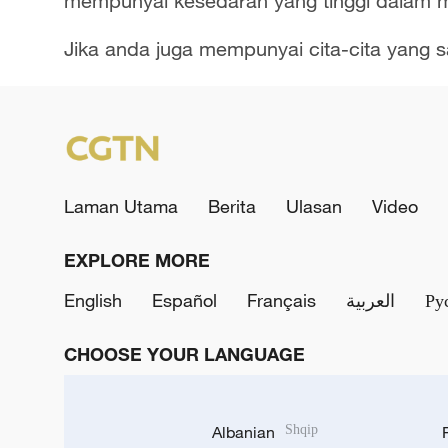
mempunyai kesedaran yang tinggi dalam
Jika anda juga mempunyai cita-cita yang
Laman Utama
Berita
Ulasan
Video
EXPLORE MORE
English
Español
Français
العربية
Ру
CHOOSE YOUR LANGUAGE
Albanian
Shqip