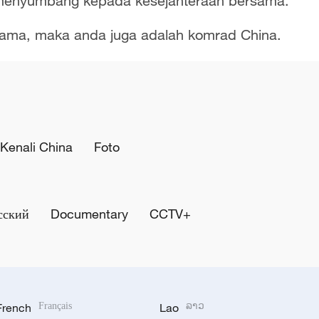
 menyumbang kepada kesejahteraan bersama.
 sama, maka anda juga adalah komrad China.
Kenali China
Foto
сский
Documentary
CCTV+
French
Français
Lao
ລາວ