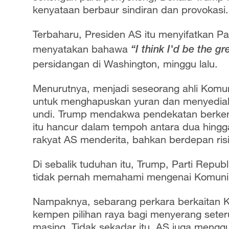
kenyataan berbaur sindiran dan provokasi
Terbaharu, Presiden AS itu menyifatkan P
menyatakan bahawa
“I think I'd be the g
persidangan di Washington, minggu lalu.
Menurutnya, menjadi seseorang ahli Komun
untuk menghapuskan yuran dan menyedia
undi. Trump mendakwa pendekatan berke
itu hancur dalam tempoh antara dua hingga
rakyat AS menderita, bahkan berdepan ris
Di sebalik tuduhan itu, Trump, Parti Repu
tidak pernah memahami mengenai Komunis
Nampaknya, sebarang perkara berkaitan Ko
kempen pilihan raya bagi menyerang sete
masing. Tidak sekadar itu, AS juga meng