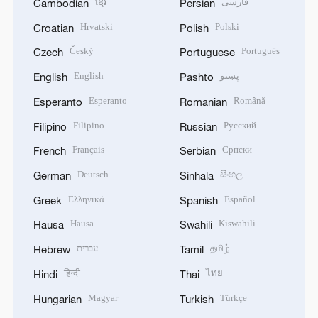
ខ្មែរ
فارسی
Cambodian
Persian
Hrvatski
Polski
Croatian
Polish
Český
Português
Czech
Portuguese
English
پښتو
English
Pashto
Esperanto
Română
Esperanto
Romanian
Filipino
Русский
Filipino
Russian
Français
Српски
French
Serbian
Deutsch
සිංහල
German
Sinhala
Ελληνικά
Español
Greek
Spanish
Hausa
Kiswahili
Hausa
Swahili
עברית
தமிழ்
Hebrew
Tamil
हिन्दी
ไทย
Hindi
Thai
Magyar
Türkçe
Hungarian
Turkish