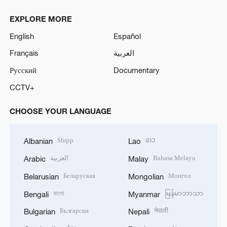
EXPLORE MORE
English
Español
Français
العربية
Русский
Documentary
CCTV+
CHOOSE YOUR LANGUAGE
Shqip
ລາວ
Albanian
Lao
العربية
Bahasa Melayu
Arabic
Malay
Беларуская
Монгол
Belarusian
Mongolian
বাংলা
မြန်မာဘာသာ
Bengali
Myanmar
Български
नेपाली
Bulgarian
Nepali