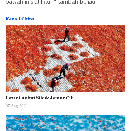
bawah inisiatif itu, " tambah beliau.
Kenali China
Petani Anhui Sibuk Jemur Cili
07-Aug-2026