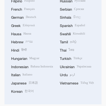
Filipino
Русский
Filipino
Russian
Français
Српски
French
Serbian
Deutsch
සිංහල
German
Sinhala
Ελληνικά
Español
Greek
Spanish
Hausa
Kiswahili
Hausa
Swahili
עברית
தமிழ்
Hebrew
Tamil
हिन्दी
ไทย
Hindi
Thai
Magyar
Türkçe
Hungarian
Turkish
Bahasa Indonesia
Українська
Indonesian
Ukrainian
Italiano
اردو
Italian
Urdu
日本語
Tiếng Việt
Japanese
Vietnamese
한국어
Korean