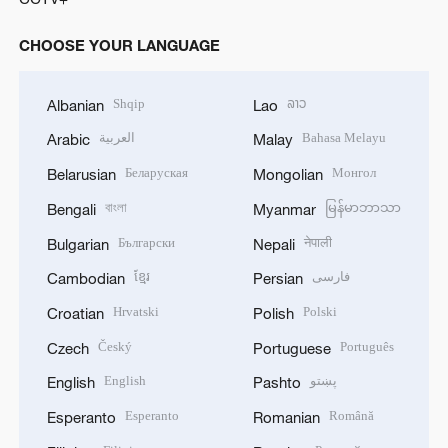
CHOOSE YOUR LANGUAGE
Shqip
ລາວ
Albanian
Lao
العربية
Bahasa Melayu
Arabic
Malay
Беларуская
Монгол
Belarusian
Mongolian
বাংলা
မြန်မာဘာသာ
Bengali
Myanmar
Български
नेपाली
Bulgarian
Nepali
ខ្មែរ
فارسی
Cambodian
Persian
Hrvatski
Polski
Croatian
Polish
Český
Português
Czech
Portuguese
English
پښتو
English
Pashto
Esperanto
Română
Esperanto
Romanian