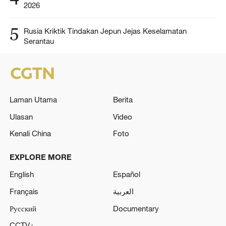
2026
5
Rusia Kriktik Tindakan Jepun Jejas Keselamatan
Serantau
Laman Utama
Berita
Ulasan
Video
Kenali China
Foto
EXPLORE MORE
English
Español
Français
العربية
Русский
Documentary
CCTV+