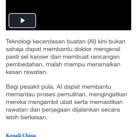
P
l
Teknologi kecerdasan buatan (AI) kini bukan
sahaja dapat membantu doktor mengenal
a
pasti sel kanser dan membuat rancangan
pembedahan, malah mampu meramalkan
y
kesan rawatan.
V
Bagi pesakit pula, AI dapat membantu
memantau proses pemulihan, mengingatkan
i
mereka mengambil ubat serta memastikan
d
rawatan dan penjagaan dijalankan secara
lebih berkesan.
e
Kenali China