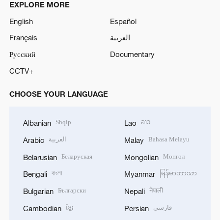
EXPLORE MORE
English
Español
Français
العربية
Русский
Documentary
CCTV+
CHOOSE YOUR LANGUAGE
Shqip
ລາວ
Albanian
Lao
العربية
Bahasa Melayu
Arabic
Malay
Беларуская
Монгол
Belarusian
Mongolian
বাংলা
မြန်မာဘာသာ
Bengali
Myanmar
Български
नेपाली
Bulgarian
Nepali
ខ្មែរ
فارسی
Cambodian
Persian