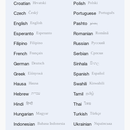
Hrvatski
Polski
Croatian
Polish
Český
Português
Czech
Portuguese
English
پښتو
English
Pashto
Esperanto
Română
Esperanto
Romanian
Filipino
Русский
Filipino
Russian
Français
Српски
French
Serbian
Deutsch
සිංහල
German
Sinhala
Ελληνικά
Español
Greek
Spanish
Hausa
Kiswahili
Hausa
Swahili
עברית
தமிழ்
Hebrew
Tamil
हिन्दी
ไทย
Hindi
Thai
Magyar
Türkçe
Hungarian
Turkish
Bahasa Indonesia
Українська
Indonesian
Ukrainian