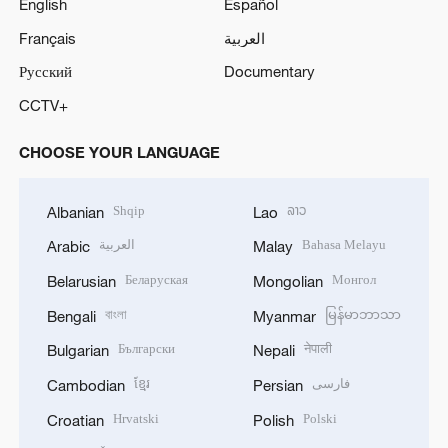
English
Español
Français
العربية
Русский
Documentary
CCTV+
CHOOSE YOUR LANGUAGE
Shqip
ລາວ
Albanian
Lao
العربية
Bahasa Melayu
Arabic
Malay
Беларуская
Монгол
Belarusian
Mongolian
বাংলা
မြန်မာဘာသာ
Bengali
Myanmar
Български
नेपाली
Bulgarian
Nepali
ខ្មែរ
فارسی
Cambodian
Persian
Hrvatski
Polski
Croatian
Polish