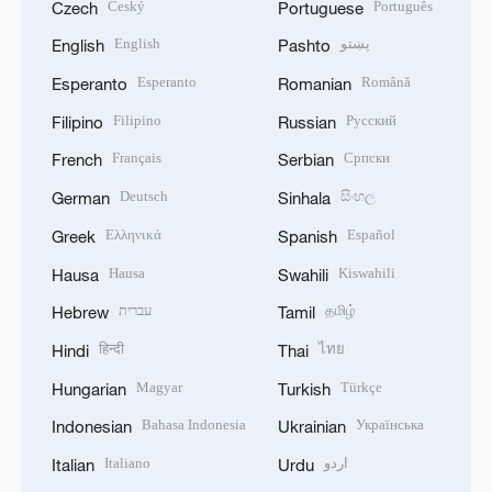
Český
Português
Czech
Portuguese
English
پښتو
English
Pashto
Esperanto
Română
Esperanto
Romanian
Filipino
Русский
Filipino
Russian
Français
Српски
French
Serbian
Deutsch
සිංහල
German
Sinhala
Ελληνικά
Español
Greek
Spanish
Hausa
Kiswahili
Hausa
Swahili
עברית
தமிழ்
Hebrew
Tamil
हिन्दी
ไทย
Hindi
Thai
Magyar
Türkçe
Hungarian
Turkish
Bahasa Indonesia
Українська
Indonesian
Ukrainian
Italiano
اردو
Italian
Urdu