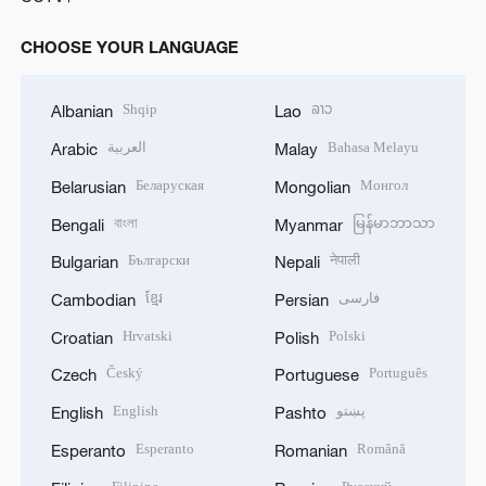
CHOOSE YOUR LANGUAGE
Shqip
ລາວ
Albanian
Lao
العربية
Bahasa Melayu
Arabic
Malay
Беларуская
Монгол
Belarusian
Mongolian
বাংলা
မြန်မာဘာသာ
Bengali
Myanmar
Български
नेपाली
Bulgarian
Nepali
ខ្មែរ
فارسی
Cambodian
Persian
Hrvatski
Polski
Croatian
Polish
Český
Português
Czech
Portuguese
English
پښتو
English
Pashto
Esperanto
Română
Esperanto
Romanian