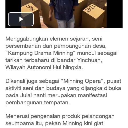
P
l
Menggabungkan elemen sejarah, seni
persembahan dan pembangunan desa,
a
“Kampung Drama Minning” muncul sebagai
tarikan terbaharu di bandar Yinchuan,
y
Wilayah Autonomi Hui Ningxia.
V
Dikenali juga sebagai “Minning Opera”, pusat
aktiviti seni dan budaya yang dijangka dibuka
i
pada Julai nanti merupakan manifestasi
d
pembangunan tempatan.
e
Menerusi pengenalan produk pelancongan
seumpama itu, pekan Minning kini giat