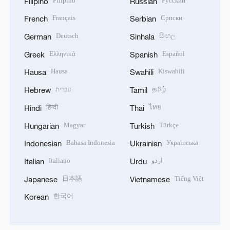
Filipino
Русский
Filipino
Russian
Français
Српски
French
Serbian
Deutsch
සිංහල
German
Sinhala
Ελληνικά
Español
Greek
Spanish
Hausa
Kiswahili
Hausa
Swahili
עברית
தமிழ்
Hebrew
Tamil
हिन्दी
ไทย
Hindi
Thai
Magyar
Türkçe
Hungarian
Turkish
Bahasa Indonesia
Українська
Indonesian
Ukrainian
Italiano
اردو
Italian
Urdu
日本語
Tiếng Việt
Japanese
Vietnamese
한국어
Korean