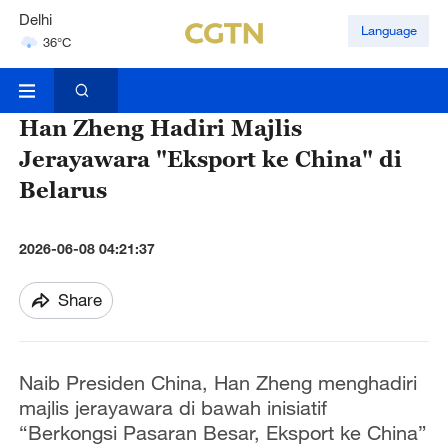
Delhi
Language
36°C
Hyderabad
42°C
Han Zheng Hadiri Majlis
Jerayawara "Eksport ke China" di
Belarus
2026-06-08 04:21:37
Share
Naib Presiden China, Han Zheng menghadiri
majlis jerayawara di bawah inisiatif
“Berkongsi Pasaran Besar, Eksport ke China”