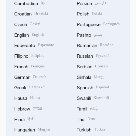
ខ្មែរ
فارسی
Cambodian
Persian
Hrvatski
Polski
Croatian
Polish
Český
Português
Czech
Portuguese
English
پښتو
English
Pashto
Esperanto
Română
Esperanto
Romanian
Filipino
Русский
Filipino
Russian
Français
Српски
French
Serbian
Deutsch
සිංහල
German
Sinhala
Ελληνικά
Español
Greek
Spanish
Hausa
Kiswahili
Hausa
Swahili
עברית
தமிழ்
Hebrew
Tamil
हिन्दी
ไทย
Hindi
Thai
Magyar
Türkçe
Hungarian
Turkish