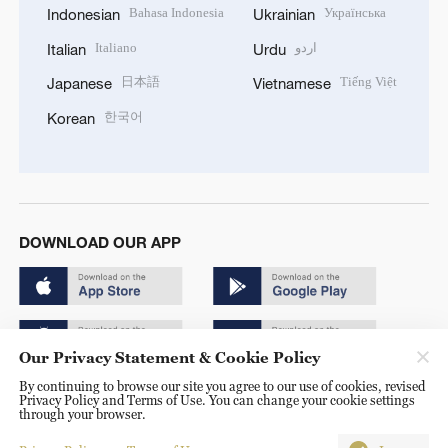
Bahasa Indonesia
Українська
Indonesian
Ukrainian
Italiano
اردو
Italian
Urdu
日本語
Tiếng Việt
Japanese
Vietnamese
한국어
Korean
DOWNLOAD OUR APP
Our Privacy Statement & Cookie Policy
By continuing to browse our site you agree to our use of cookies, revised
Copyright © 2024 CGTN.
Privacy Policy and Terms of Use. You can change your cookie settings
through your browser.
京ICP备20000184号