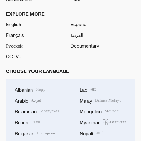
EXPLORE MORE
English
Español
Français
العربية
Русский
Documentary
CCTV+
CHOOSE YOUR LANGUAGE
Shqip
ລາວ
Albanian
Lao
العربية
Bahasa Melayu
Arabic
Malay
Беларуская
Монгол
Belarusian
Mongolian
বাংলা
မြန်မာဘာသာ
Bengali
Myanmar
Български
नेपाली
Bulgarian
Nepali