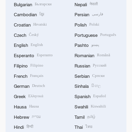
Български
नेपाली
Bulgarian
Nepali
ខ្មែរ
فارسی
Cambodian
Persian
Hrvatski
Polski
Croatian
Polish
Český
Português
Czech
Portuguese
English
پښتو
English
Pashto
Esperanto
Română
Esperanto
Romanian
Filipino
Русский
Filipino
Russian
Français
Српски
French
Serbian
Deutsch
සිංහල
German
Sinhala
Ελληνικά
Español
Greek
Spanish
Hausa
Kiswahili
Hausa
Swahili
עברית
தமிழ்
Hebrew
Tamil
हिन्दी
ไทย
Hindi
Thai