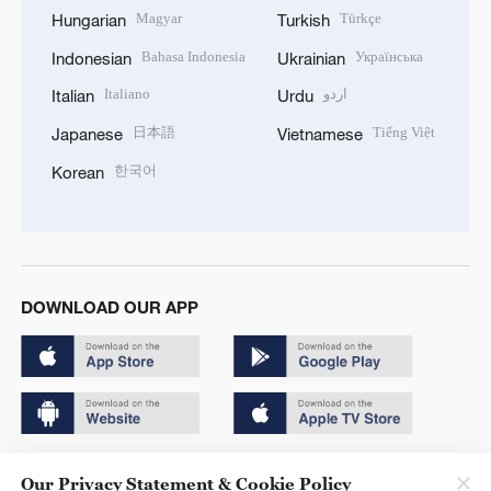
Magyar
Türkçe
Hungarian
Turkish
Bahasa Indonesia
Українська
Indonesian
Ukrainian
Italiano
اردو
Italian
Urdu
日本語
Tiếng Việt
Japanese
Vietnamese
한국어
Korean
DOWNLOAD OUR APP
Copyright © 2024 CGTN.
Our Privacy Statement & Cookie Policy