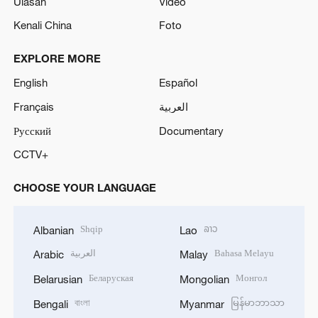
Ulasan
Video
Kenali China
Foto
EXPLORE MORE
English
Español
Français
العربية
Русский
Documentary
CCTV+
CHOOSE YOUR LANGUAGE
Shqip
ລາວ
Albanian
Lao
العربية
Bahasa Melayu
Arabic
Malay
Беларуская
Монгол
Belarusian
Mongolian
বাংলা
မြန်မာဘာသာ
Bengali
Myanmar