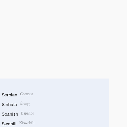
Serbian
Српски
Sinhala
සිංහල
Spanish
Español
Swahili
Kiswahili