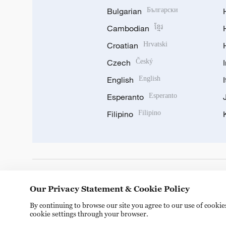
Bulgarian
Български
Cambodian
ខ្មែរ
Croatian
Hrvatski
Czech
Český
English
English
Esperanto
Esperanto
Filipino
Filipino
DOWNLOAD OUR APP
Our Privacy Statement & Cookie Policy
By continuing to browse our site you agree to our use of cooki
cookie settings through your browser.