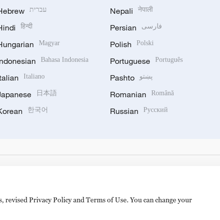
Hebrew
עברית
Nepali
नेपाली
Hindi
हिन्दी
Persian
فارسی
Hungarian
Magyar
Polish
Polski
Indonesian
Bahasa Indonesia
Portuguese
Português
Italian
Italiano
Pashto
پښتو
Japanese
日本語
Romanian
Română
Korean
한국어
Russian
Русский
es, revised Privacy Policy and Terms of Use. You can change your