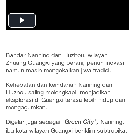
P
l
a
Bandar Nanning dan Liuzhou, wilayah
Zhuang Guangxi yang berani, penuh inovasi
y
namun masih mengekalkan jiwa tradisi.
V
Kehebatan dan keindahan Nanning dan
Liuzhou saling melengkapi, menjadikan
i
eksplorasi di Guangxi terasa lebih hidup dan
d
mengagumkan.
e
Digelar juga sebagai "
Nanning,
Green City",
ibu kota wilayah Guangxi beriklim subtropika,