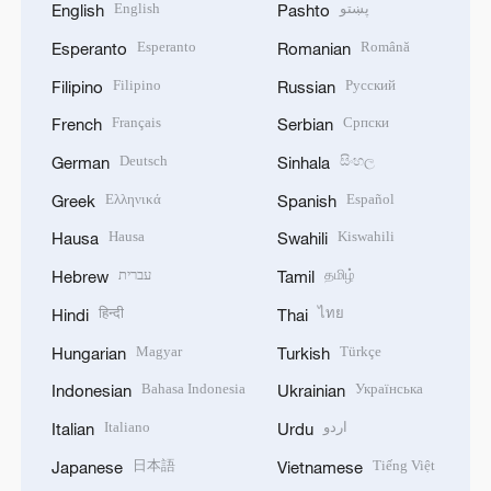
English
پښتو
English
Pashto
Esperanto
Română
Esperanto
Romanian
Filipino
Русский
Filipino
Russian
Français
Српски
French
Serbian
Deutsch
සිංහල
German
Sinhala
Ελληνικά
Español
Greek
Spanish
Hausa
Kiswahili
Hausa
Swahili
עברית
தமிழ்
Hebrew
Tamil
हिन्दी
ไทย
Hindi
Thai
Magyar
Türkçe
Hungarian
Turkish
Bahasa Indonesia
Українська
Indonesian
Ukrainian
Italiano
اردو
Italian
Urdu
日本語
Tiếng Việt
Japanese
Vietnamese