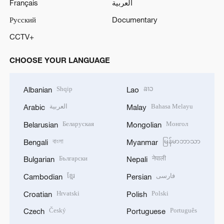
Français
العربية
Русский
Documentary
CCTV+
CHOOSE YOUR LANGUAGE
Shqip
ລາວ
Albanian
Lao
العربية
Bahasa Melayu
Arabic
Malay
Беларуская
Монгол
Belarusian
Mongolian
বাংলা
မြန်မာဘာသာ
Bengali
Myanmar
Български
नेपाली
Bulgarian
Nepali
ខ្មែរ
فارسی
Cambodian
Persian
Hrvatski
Polski
Croatian
Polish
Český
Português
Czech
Portuguese