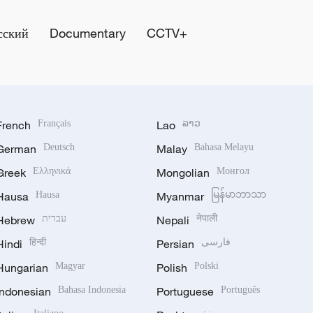
сский
Documentary
CCTV+
French
Français
Lao
ລາວ
German
Deutsch
Malay
Bahasa Melayu
Greek
Ελληνικά
Mongolian
Монгол
Hausa
Hausa
Myanmar
မြန်မာဘာသာ
Hebrew
עברית
Nepali
नेपाली
Hindi
हिन्दी
Persian
فارسی
Hungarian
Magyar
Polish
Polski
Indonesian
Bahasa Indonesia
Portuguese
Português