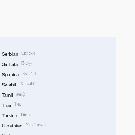
Serbian
Српски
Sinhala
සිංහල
Spanish
Español
Swahili
Kiswahili
Tamil
தமிழ்
Thai
ไทย
Turkish
Türkçe
Ukrainian
Українська