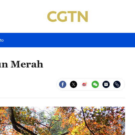
to
aun Merah