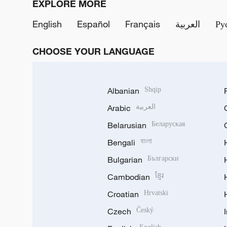
EXPLORE MORE
English
Español
Français
العربية
Ру
CHOOSE YOUR LANGUAGE
Albanian
Shqip
Arabic
العربية
Belarusian
Беларуская
Bengali
বাংলা
Bulgarian
Български
Cambodian
ខ្មែរ
Croatian
Hrvatski
Czech
Český