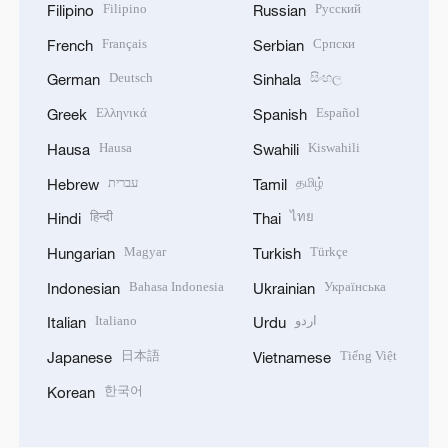
Filipino
Русский
Filipino
Russian
Français
Српски
French
Serbian
Deutsch
සිංහල
German
Sinhala
Ελληνικά
Español
Greek
Spanish
Hausa
Kiswahili
Hausa
Swahili
עברית
தமிழ்
Hebrew
Tamil
हिन्दी
ไทย
Hindi
Thai
Magyar
Türkçe
Hungarian
Turkish
Bahasa Indonesia
Українська
Indonesian
Ukrainian
Italiano
اردو
Italian
Urdu
日本語
Tiếng Việt
Japanese
Vietnamese
한국어
Korean