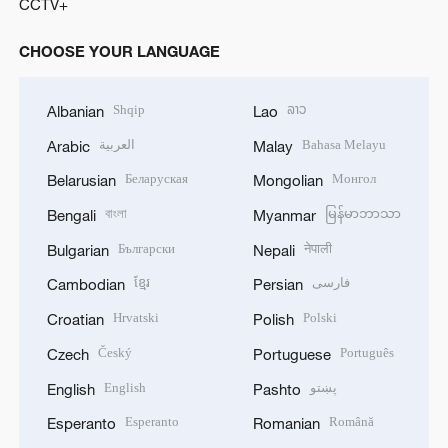
CCTV+
CHOOSE YOUR LANGUAGE
Shqip
ລາວ
Albanian
Lao
العربية
Bahasa Melayu
Arabic
Malay
Беларуская
Монгол
Belarusian
Mongolian
বাংলা
မြန်မာဘာသာ
Bengali
Myanmar
Български
नेपाली
Bulgarian
Nepali
ខ្មែរ
فارسی
Cambodian
Persian
Hrvatski
Polski
Croatian
Polish
Český
Português
Czech
Portuguese
English
پښتو
English
Pashto
Esperanto
Română
Esperanto
Romanian