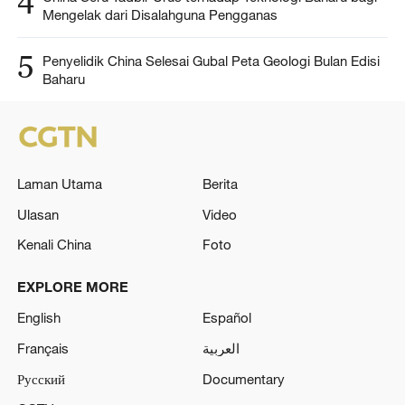
4
Mengelak dari Disalahguna Pengganas
5
Penyelidik China Selesai Gubal Peta Geologi Bulan Edisi
Baharu
Laman Utama
Berita
Ulasan
Video
Kenali China
Foto
EXPLORE MORE
English
Español
Français
العربية
Русский
Documentary