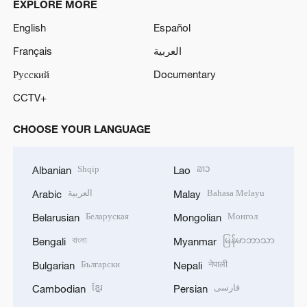
EXPLORE MORE
English
Español
Français
العربية
Русский
Documentary
CCTV+
CHOOSE YOUR LANGUAGE
Shqip
ລາວ
Albanian
Lao
العربية
Bahasa Melayu
Arabic
Malay
Беларуская
Монгол
Belarusian
Mongolian
বাংলা
မြန်မာဘာသာ
Bengali
Myanmar
Български
नेपाली
Bulgarian
Nepali
ខ្មែរ
فارسی
Cambodian
Persian