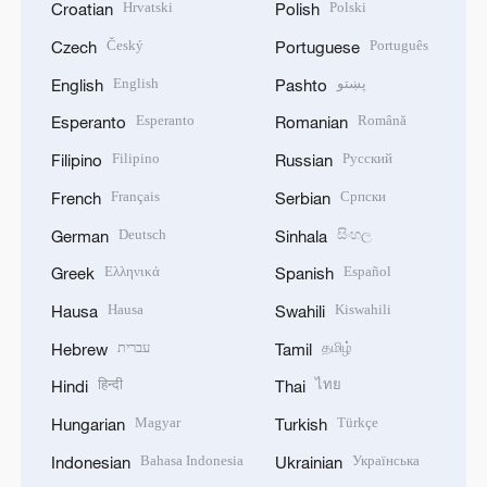
Hrvatski
Polski
Croatian
Polish
Český
Português
Czech
Portuguese
English
پښتو
English
Pashto
Esperanto
Română
Esperanto
Romanian
Filipino
Русский
Filipino
Russian
Français
Српски
French
Serbian
Deutsch
සිංහල
German
Sinhala
Ελληνικά
Español
Greek
Spanish
Hausa
Kiswahili
Hausa
Swahili
עברית
தமிழ்
Hebrew
Tamil
हिन्दी
ไทย
Hindi
Thai
Magyar
Türkçe
Hungarian
Turkish
Bahasa Indonesia
Українська
Indonesian
Ukrainian