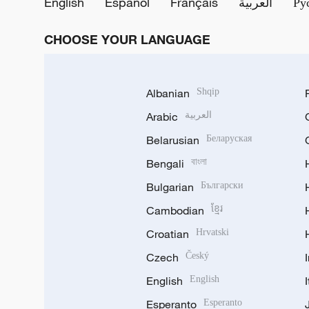
English
Español
Français
العربية
Ру
CHOOSE YOUR LANGUAGE
Albanian
Shqip
Arabic
العربية
Belarusian
Беларуская
Bengali
বাংলা
Bulgarian
Български
Cambodian
ខ្មែរ
Croatian
Hrvatski
Czech
Český
English
English
Esperanto
Esperanto