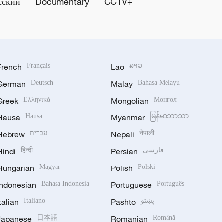
сский
Documentary
CCTV+
French
Français
Lao
ລາວ
German
Deutsch
Malay
Bahasa Melayu
Greek
Ελληνικά
Mongolian
Монгол
Hausa
Hausa
Myanmar
မြန်မာဘာသာ
Hebrew
עברית
Nepali
नेपाली
Hindi
हिन्दी
Persian
فارسی
Hungarian
Magyar
Polish
Polski
Indonesian
Bahasa Indonesia
Portuguese
Português
Italian
Italiano
Pashto
پښتو
Japanese
日本語
Romanian
Română