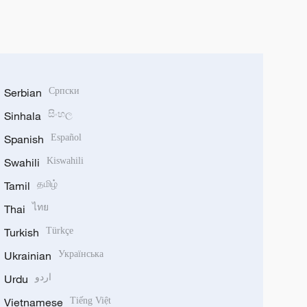
Serbian
Српски
Sinhala
සිංහල
Spanish
Español
Swahili
Kiswahili
Tamil
தமிழ்
Thai
ไทย
Turkish
Türkçe
Ukrainian
Українська
Urdu
اردو
Vietnamese
Tiếng Việt