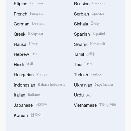
Filipino
Русский
Filipino
Russian
Français
Српски
French
Serbian
Deutsch
සිංහල
German
Sinhala
Ελληνικά
Español
Greek
Spanish
Hausa
Kiswahili
Hausa
Swahili
עברית
தமிழ்
Hebrew
Tamil
हिन्दी
ไทย
Hindi
Thai
Magyar
Türkçe
Hungarian
Turkish
Bahasa Indonesia
Українська
Indonesian
Ukrainian
Italiano
اردو
Italian
Urdu
日本語
Tiếng Việt
Japanese
Vietnamese
한국어
Korean