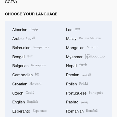
CCTV+
CHOOSE YOUR LANGUAGE
Shqip
ລາວ
Albanian
Lao
العربية
Bahasa Melayu
Arabic
Malay
Беларуская
Монгол
Belarusian
Mongolian
বাংলা
မြန်မာဘာသာ
Bengali
Myanmar
Български
नेपाली
Bulgarian
Nepali
ខ្មែរ
فارسی
Cambodian
Persian
Hrvatski
Polski
Croatian
Polish
Český
Português
Czech
Portuguese
English
پښتو
English
Pashto
Esperanto
Română
Esperanto
Romanian