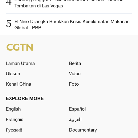
4
Tembakan di Las Vegas
5
El Nino Dijangka Burukkan Krisis Keselamatan Makanan
Global - PBB
Laman Utama
Berita
Ulasan
Video
Kenali China
Foto
EXPLORE MORE
English
Español
Français
العربية
Русский
Documentary