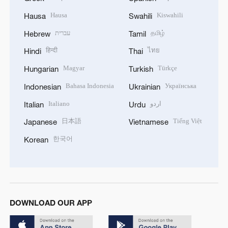
Hausa
Kiswahili
Hausa
Swahili
עברית
தமிழ்
Hebrew
Tamil
हिन्दी
ไทย
Hindi
Thai
Magyar
Türkçe
Hungarian
Turkish
Bahasa Indonesia
Українська
Indonesian
Ukrainian
Italiano
اردو
Italian
Urdu
日本語
Tiếng Việt
Japanese
Vietnamese
한국어
Korean
DOWNLOAD OUR APP