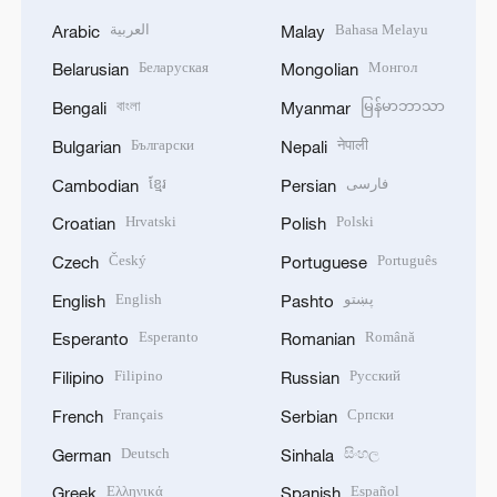
العربية
Bahasa Melayu
Arabic
Malay
Беларуская
Монгол
Belarusian
Mongolian
বাংলা
မြန်မာဘာသာ
Bengali
Myanmar
Български
नेपाली
Bulgarian
Nepali
ខ្មែរ
فارسی
Cambodian
Persian
Hrvatski
Polski
Croatian
Polish
Český
Português
Czech
Portuguese
English
پښتو
English
Pashto
Esperanto
Română
Esperanto
Romanian
Filipino
Русский
Filipino
Russian
Français
Српски
French
Serbian
Deutsch
සිංහල
German
Sinhala
Ελληνικά
Español
Greek
Spanish