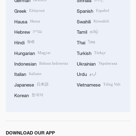
German
Sinhala
Ελληνικά
Español
Greek
Spanish
Hausa
Kiswahili
Hausa
Swahili
עברית
தமிழ்
Hebrew
Tamil
हिन्दी
ไทย
Hindi
Thai
Magyar
Türkçe
Hungarian
Turkish
Bahasa Indonesia
Українська
Indonesian
Ukrainian
Italiano
اردو
Italian
Urdu
日本語
Tiếng Việt
Japanese
Vietnamese
한국어
Korean
DOWNLOAD OUR APP