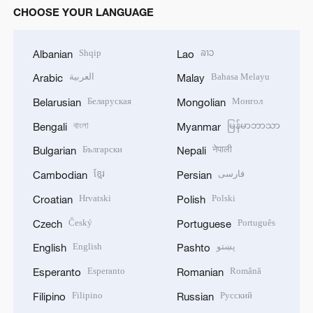
CHOOSE YOUR LANGUAGE
Shqip
ລາວ
Albanian
Lao
العربية
Bahasa Melayu
Arabic
Malay
Беларуская
Монгол
Belarusian
Mongolian
বাংলা
မြန်မာဘာသာ
Bengali
Myanmar
Български
नेपाली
Bulgarian
Nepali
ខ្មែរ
فارسی
Cambodian
Persian
Hrvatski
Polski
Croatian
Polish
Český
Português
Czech
Portuguese
English
پښتو
English
Pashto
Esperanto
Română
Esperanto
Romanian
Filipino
Русский
Filipino
Russian