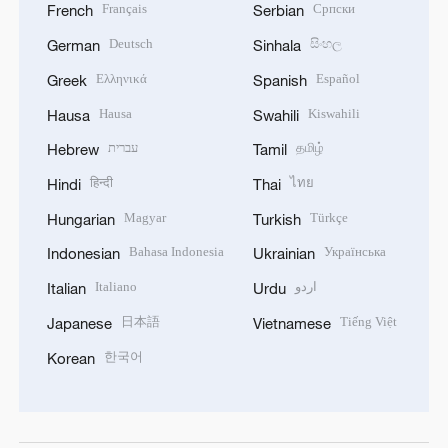
Français
Српски
French
Serbian
Deutsch
සිංහල
German
Sinhala
Ελληνικά
Español
Greek
Spanish
Hausa
Kiswahili
Hausa
Swahili
עברית
தமிழ்
Hebrew
Tamil
हिन्दी
ไทย
Hindi
Thai
Magyar
Türkçe
Hungarian
Turkish
Bahasa Indonesia
Українська
Indonesian
Ukrainian
Italiano
اردو
Italian
Urdu
日本語
Tiếng Việt
Japanese
Vietnamese
한국어
Korean